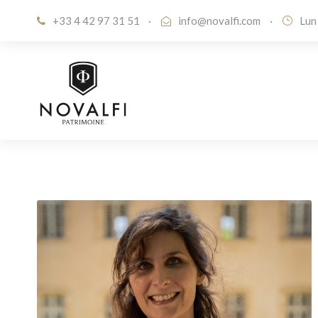
+33 4 42 97 31 51
·
info@novalfi.com
·
Lun