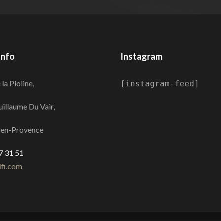
Info
Instagram
la Pioline,
[instagram-feed]
uillaume Du Vair,
-en-Provence
7 31 51
fi.com