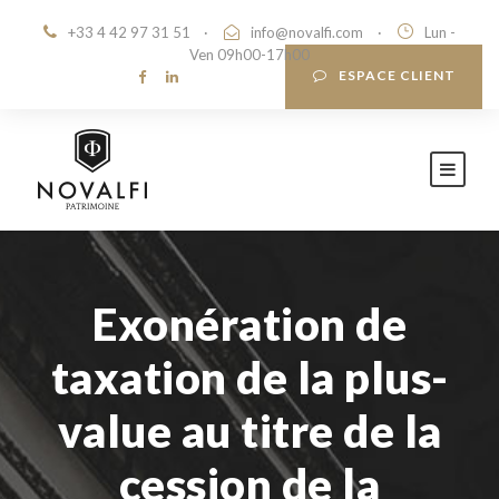
+33 4 42 97 31 51
·
info@novalfi.com
·
Lun -
Ven 09h00-17h00
ESPACE CLIENT
Exonération de
taxation de la plus-
value au titre de la
cession de la