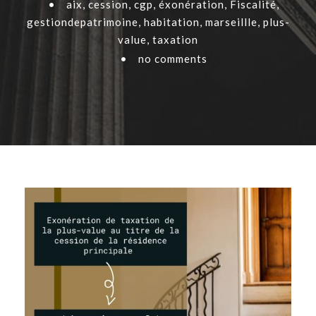
•
aix
,
cession
,
cgp
,
éxonération
,
Fiscalité
,
gestiondepatrimoine
,
habitation
,
marseillle
,
plus-
value
,
taxation
•
no comments