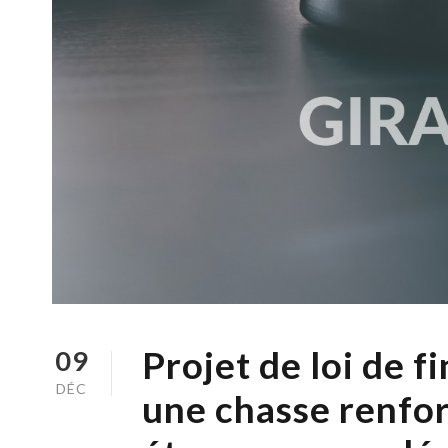
Projet de loi de f
09
DÉC
une chasse renfo