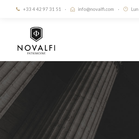
+33 4 42 97 31 51
·
info@novalfi.com
·
Lun