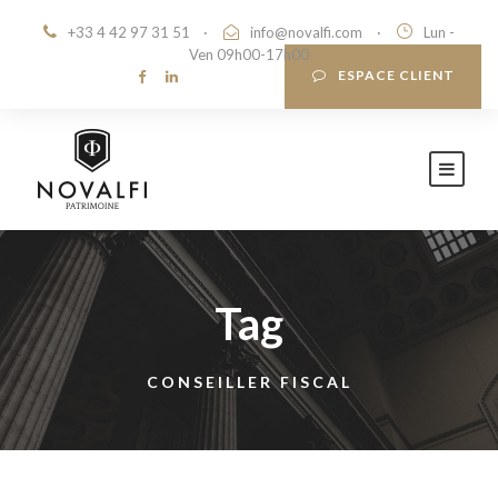
+33 4 42 97 31 51
·
info@novalfi.com
·
Lun -
Ven 09h00-17h00
ESPACE CLIENT
Tag
CONSEILLER FISCAL