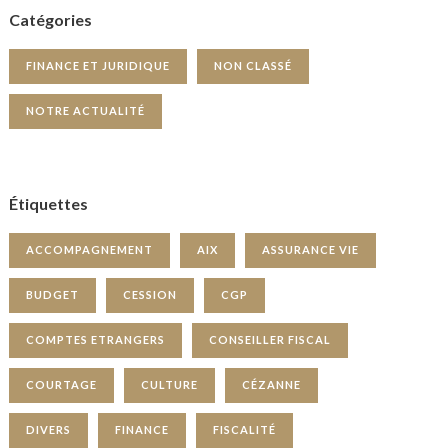
Catégories
FINANCE ET JURIDIQUE
NON CLASSÉ
NOTRE ACTUALITÉ
Étiquettes
ACCOMPAGNEMENT
AIX
ASSURANCE VIE
BUDGET
CESSION
CGP
COMPTES ETRANGERS
CONSEILLER FISCAL
COURTAGE
CULTURE
CÉZANNE
DIVERS
FINANCE
FISCALITÉ