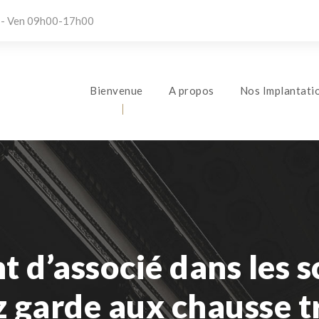
 - Ven 09h00-17h00
Bienvenue
A propos
Nos Implantati
 d’associé dans les s
 garde aux chausse t