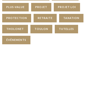
PLUS-VALUE
PROJET
PROJET LOI
PROTECTION
RETRAITE
TAXATION
THOLONET
TOULON
TUTELLES
ÉVÉNEMENTS