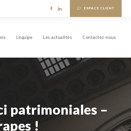
ESPACE CLIENT
ons
L’équipe
Les actualités
Contactez-nous
ci patrimoniales –
rapes !