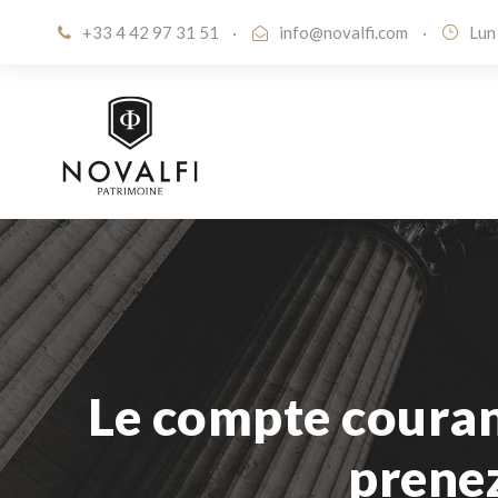
+33 4 42 97 31 51
·
info@novalfi.com
·
Lun
Le compte courant
prenez