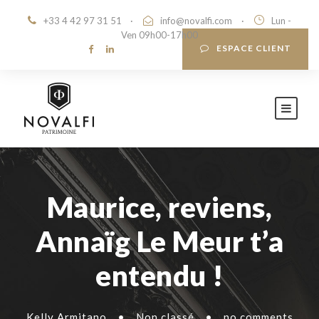
+33 4 42 97 31 51
·
info@novalfi.com
·
Lun -
Ven 09h00-17h00
ESPACE CLIENT
Maurice, reviens,
Annaïg Le Meur t’a
entendu !
Kelly Armitano
•
Non classé
•
no comments