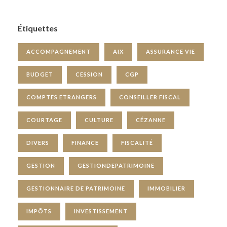
Étiquettes
ACCOMPAGNEMENT
AIX
ASSURANCE VIE
BUDGET
CESSION
CGP
COMPTES ETRANGERS
CONSEILLER FISCAL
COURTAGE
CULTURE
CÉZANNE
DIVERS
FINANCE
FISCALITÉ
GESTION
GESTIONDEPATRIMOINE
GESTIONNAIRE DE PATRIMOINE
IMMOBILIER
IMPÔTS
INVESTISSEMENT