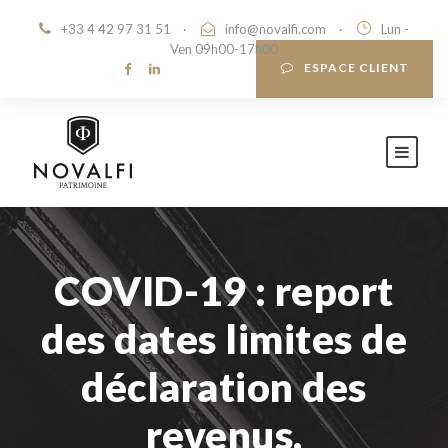
+33 4 42 97 31 51
·
info@novalfi.com
·
Lun -
Ven 09h00-17h00
ESPACE CLIENT
COVID-19 : report
des dates limites de
déclaration des
revenus.