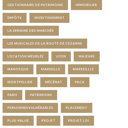
GESTIONNAIRE DE PATRIMOINE
IMMOBILIER
IMPÔTS
INVESTISSEMENT
LA SEMAINE DES MARCHÉS
LES MUSICALES DE LA ROUTE DE CEZANNE
LOCATION MEUBLÉE
LYON
MAJEURS
MANOSQUE
MARSEILLE
MARSEILLLE
MONTPELLIER
MÉCÉNAT
PACA
PARIS
PATRIMOINE
PERSONNESVULNÉRABLES
PLACEMENT
PLUS-VALUE
PROJET
PROJET LOI