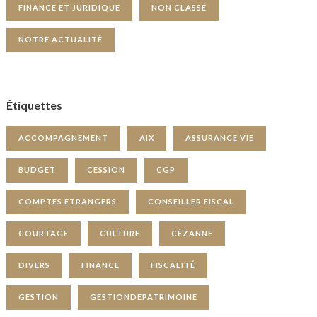
FINANCE ET JURIDIQUE
NON CLASSÉ
NOTRE ACTUALITÉ
Étiquettes
ACCOMPAGNEMENT
AIX
ASSURANCE VIE
BUDGET
CESSION
CGP
COMPTES ETRANGERS
CONSEILLER FISCAL
COURTAGE
CULTURE
CÉZANNE
DIVERS
FINANCE
FISCALITÉ
GESTION
GESTIONDEPATRIMOINE