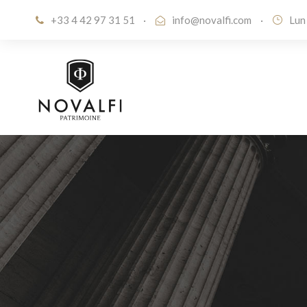
+33 4 42 97 31 51
·
info@novalfi.com
·
Lun