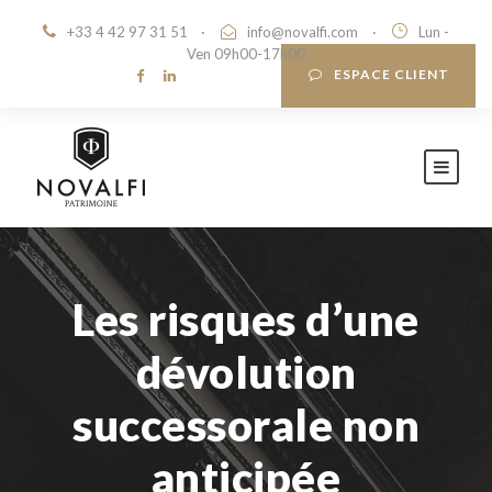
+33 4 42 97 31 51
·
info@novalfi.com
·
Lun -
Ven 09h00-17h00
ESPACE CLIENT
Les risques d’une
dévolution
successorale non
anticipée