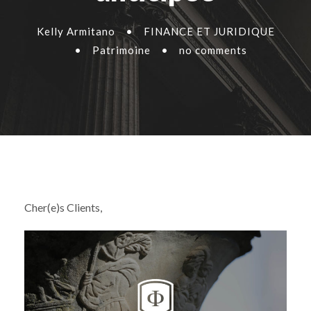
Kelly Armitano
•
FINANCE ET JURIDIQUE
•
Patrimoine
•
no comments
Cher(e)s Clients,