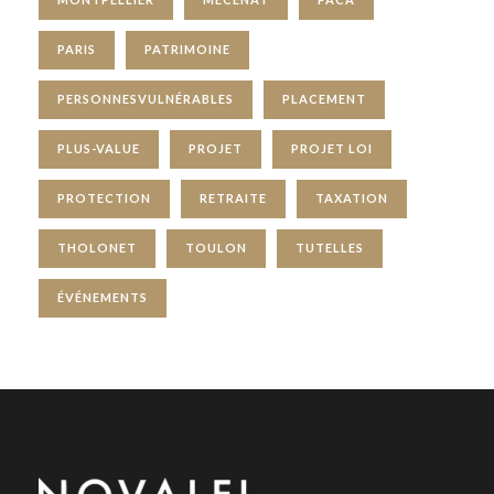
PARIS
PATRIMOINE
PERSONNESVULNÉRABLES
PLACEMENT
PLUS-VALUE
PROJET
PROJET LOI
PROTECTION
RETRAITE
TAXATION
THOLONET
TOULON
TUTELLES
ÉVÉNEMENTS