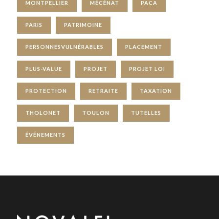
MONTPELLIER
MÉCÉNAT
PACA
PARIS
PATRIMOINE
PERSONNESVULNÉRABLES
PLACEMENT
PLUS-VALUE
PROJET
PROJET LOI
PROTECTION
RETRAITE
TAXATION
THOLONET
TOULON
TUTELLES
ÉVÉNEMENTS