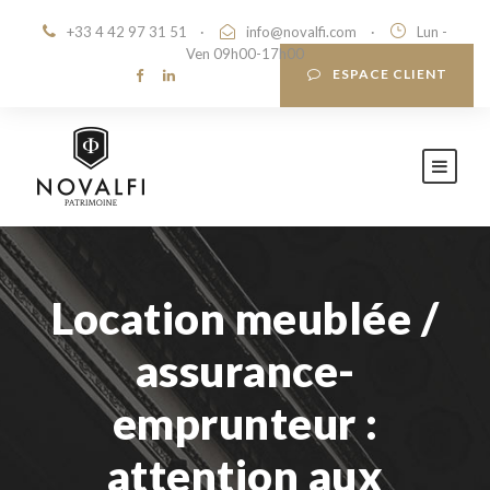
+33 4 42 97 31 51
·
info@novalfi.com
·
Lun -
Ven 09h00-17h00
ESPACE CLIENT
Location meublée /
assurance-
emprunteur :
attention aux