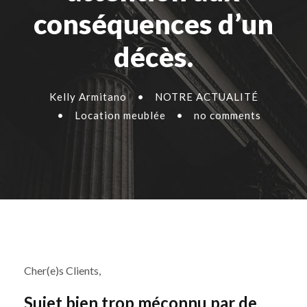
conséquences d’un
décès.
Kelly Armitano
•
NOTRE ACTUALITÉ
•
Location meublée
•
no comments
Cher(e)s Clients,
Sujet bien trop méconnu par de