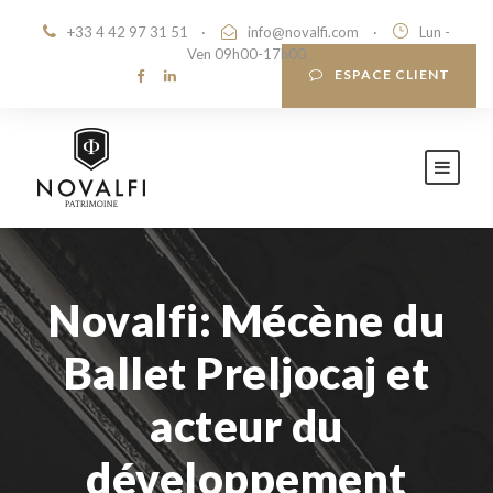
+33 4 42 97 31 51
·
info@novalfi.com
·
Lun -
Ven 09h00-17h00
ESPACE CLIENT
Novalfi: Mécène du
Ballet Preljocaj et
acteur du
développement