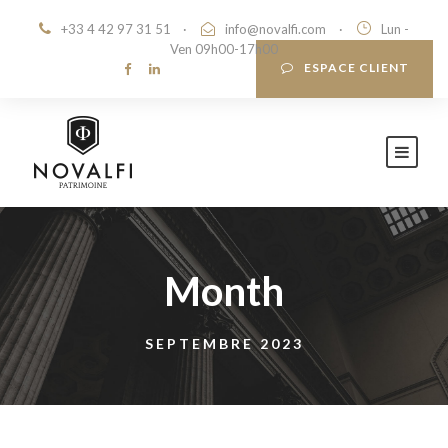
+33 4 42 97 31 51
·
info@novalfi.com
·
Lun -
Ven 09h00-17h00
ESPACE CLIENT
Month
SEPTEMBRE 2023