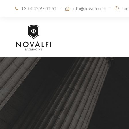
+33 4 42 97 31 51
·
info@novalfi.com
·
Lun