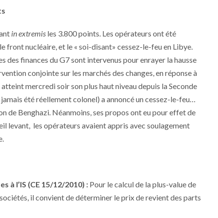
ts
vant
in extremis
les 3.800 points. Les opérateurs ont été
le front nucléaire, et le « soi-disant» cessez-le-feu en Libye.
res des finances du G7 sont intervenus pour enrayer la hausse
ervention conjointe sur les marchés des changes, en réponse à
t atteint mercredi soir son plus haut niveau depuis la Seconde
a jamais été réellement colonel) a annoncé un cessez-le-feu…
on de Benghazi. Néanmoins, ses propos ont eu pour effet de
leil levant, les opérateurs avaient appris avec soulagement
e.
s à l’IS (CE 15/12/2010) :
Pour le calcul de la plus-value de
sociétés, il convient de déterminer le prix de revient des parts