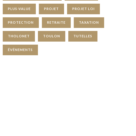
PLUS-VALUE
PROJET
PROJET LOI
PROTECTION
RETRAITE
TAXATION
THOLONET
TOULON
TUTELLES
ÉVÉNEMENTS