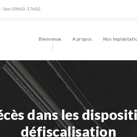
 - Ven 09h00-17h00
Bienvenue
A propos
Nos Implantati
décès dans les disposit
défiscalisation