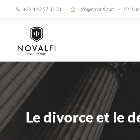
+33 4 42 97 31 51
·
info@novalfi.com
·
Lun
Le divorce et le 