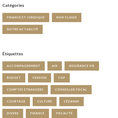
Catégories
FINANCE ET JURIDIQUE
NON CLASSÉ
NOTRE ACTUALITÉ
Étiquettes
ACCOMPAGNEMENT
AIX
ASSURANCE VIE
BUDGET
CESSION
CGP
COMPTES ETRANGERS
CONSEILLER FISCAL
COURTAGE
CULTURE
CÉZANNE
DIVERS
FINANCE
FISCALITÉ