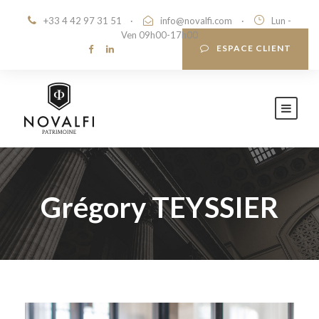
+33 4 42 97 31 51
·
info@novalfi.com
·
Lun -
Ven 09h00-17h00
ESPACE CLIENT
Grégory TEYSSIER