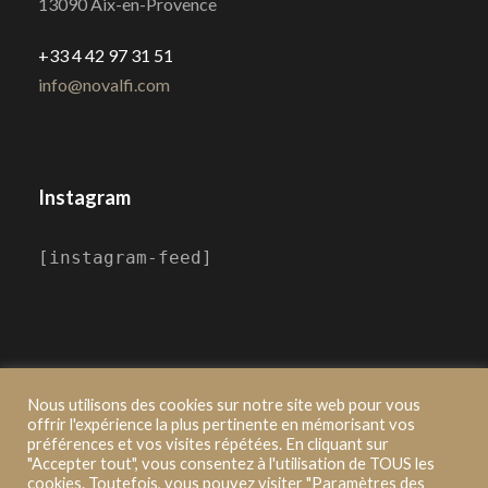
13090 Aix-en-Provence
+33 4 42 97 31 51
info@novalfi.com
Instagram
[instagram-feed]
Nous utilisons des cookies sur notre site web pour vous
offrir l'expérience la plus pertinente en mémorisant vos
préférences et vos visites répétées. En cliquant sur
"Accepter tout", vous consentez à l'utilisation de TOUS les
2021 ©Novalfi, Made by Pure moment
cookies. Toutefois, vous pouvez visiter "Paramètres des