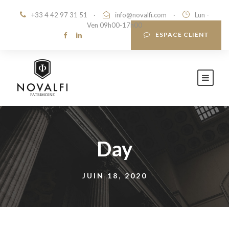
+33 4 42 97 31 51
·
info@novalfi.com
·
Lun -
Ven 09h00-17h00
ESPACE CLIENT
Day
JUIN 18, 2020