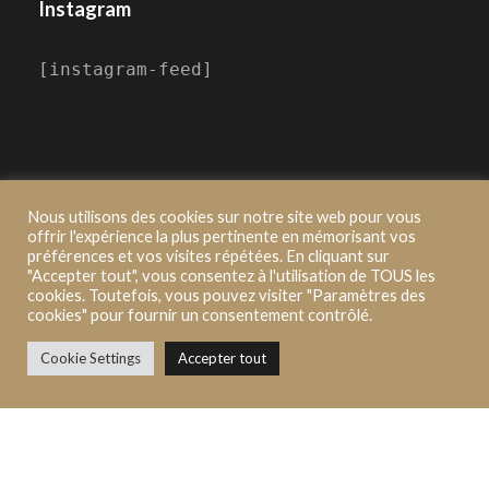
Instagram
[instagram-feed]
Nous utilisons des cookies sur notre site web pour vous
offrir l'expérience la plus pertinente en mémorisant vos
préférences et vos visites répétées. En cliquant sur
"Accepter tout", vous consentez à l'utilisation de TOUS les
2021 ©Novalfi, Made by Pure moment
cookies. Toutefois, vous pouvez visiter "Paramètres des
cookies" pour fournir un consentement contrôlé.
Mentions Légales |
Politique de confidentialité |
Procédure de traitement des réclamations |
Cookie Settings
Accepter tout