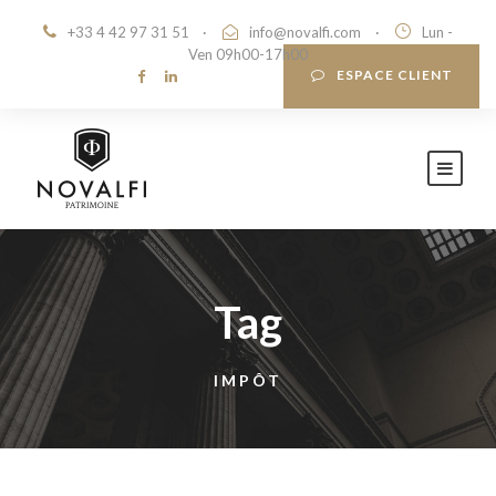
+33 4 42 97 31 51
·
info@novalfi.com
·
Lun -
Ven 09h00-17h00
ESPACE CLIENT
Tag
IMPÔT