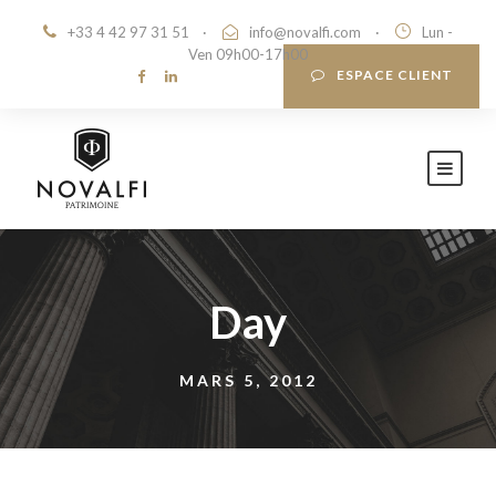
+33 4 42 97 31 51
·
info@novalfi.com
·
Lun -
Ven 09h00-17h00
ESPACE CLIENT
Day
MARS 5, 2012