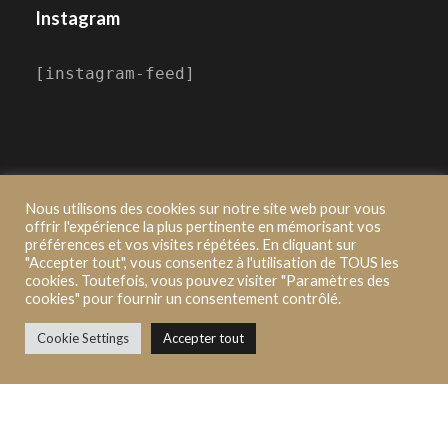
Instagram
[instagram-feed]
Nous utilisons des cookies sur notre site web pour vous
offrir l'expérience la plus pertinente en mémorisant vos
préférences et vos visites répétées. En cliquant sur
"Accepter tout", vous consentez à l'utilisation de TOUS les
2021 ©Novalfi, Made by Pure moment
cookies. Toutefois, vous pouvez visiter "Paramètres des
cookies" pour fournir un consentement contrôlé.
Mentions Légales |
Politique de confidentialité |
Procédure de traitement des réclamations |
Cookie Settings
Accepter tout